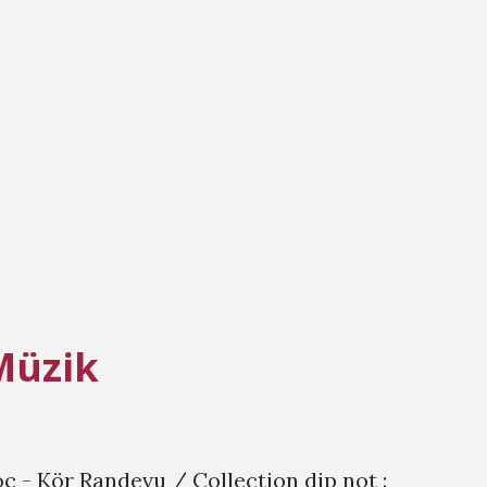
Müzik
oç - Kör Randevu / Collection dip not :