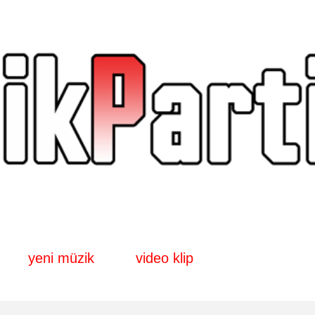
Ana içeriğe atla
yeni müzik
video klip