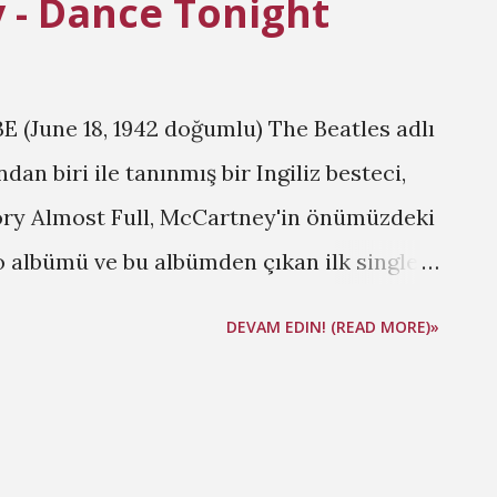
 - Dance Tonight
 (June 18, 1942 doğumlu) The Beatles adlı
an biri ile tanınmış bir Ingiliz besteci,
mory Almost Full, McCartney'in önümüzdeki
o albümü ve bu albümden çıkan ilk single
manın video klibinde aktris Natalie
DEVAM EDIN! (READ MORE)»
 olarak çıkıyor. Bana kalırsa, Memory
 yana yayınlanmış en iyi toplama