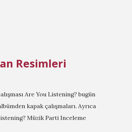
maya başlıyor. Hayko Cepkin Melekler Klip
he Club with Murat Uncuoğlu & Ayt...
dan Resimleri
 çalışması Are You Listening? bugün
 albümden kapak çalışmaları. Ayrıca
Listening? Müzik Parti Inceleme