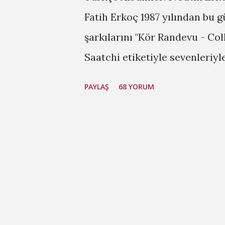
Fatih Erkoç 1987 yılından bu 
şarkılarını "Kör Randevu - Co
Saatchi etiketiyle sevenleriy
Müzik Video 2 . Göksel - Ay'd
PAYLAŞ
68 YORUM
hemen alışabileceğiniz yaz içi
derleyen bir müzik içeren al
Malt - Kendi Adını Taşıyan İl
5. Kıraç - Benim Yolum 6. Bül
Kajmer ve Kolera - İkimizi Anl
Almak Bile Bana Yetiyor 9. Ha
yetmediği yerlerden biri daha