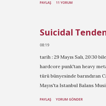
PAYLAŞ
11 YORUM
Suicidal Tenden
08:19
tarih : 29 Mayıs Salı, 20:30 bil
hardcore punk'tan heavy metal
türü bünyesinde barındıran Ca
Mayıs'ta Istanbul Balans Mus
Suicidal Tendencies Yasal Sit
PAYLAŞ
YORUM GÖNDER
biletler için Biletx .