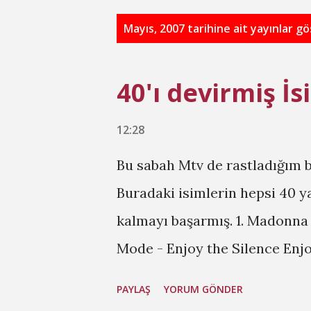
K
Mayıs, 2007 tarihine ait yayınlar gö
a
y
40'ı devirmiş İs
ı
t
12:28
l
Bu sabah Mtv de rastladığım bi
a
Buradaki isimlerin hepsi 40 y
r
kalmayı başarmış. 1. Madonna
Mode - Enjoy the Silence Enjo
Stones - Anybody Seen My Baby
PAYLAŞ
YORUM GÖNDER
Tracey Thorn - Raise The Roo