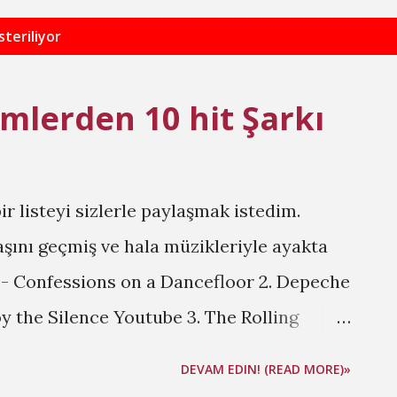
steriliyor
imlerden 10 hit Şarkı
r listeyi sizlerle paylaşmak istedim.
aşını geçmiş ve hala müzikleriyle ayakta
 - Confessions on a Dancefloor 2. Depeche
y the Silence Youtube 3. The Rolling
 4. Bon Jovi - Livin' On A Prayer 5.
DEVAM EDIN! (READ MORE)»
f 6. Aerosmith - Crazy Crazy Müzik Video