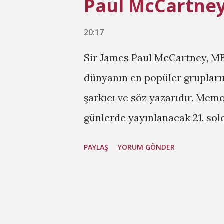
Paul McCartney
20:17
Sir James Paul McCartney, MBE
dünyanın en popüler gruplarınd
şarkıcı ve söz yazarıdır. Me
günlerde yayınlanacak 21. sol
olan Dance Tonight adlı çalış
PAYLAŞ
YORUM GÖNDER
Portman karşımıza bir hayalet
Almost Full Uzun zamandan bu
albümlerinden biri olmuş.