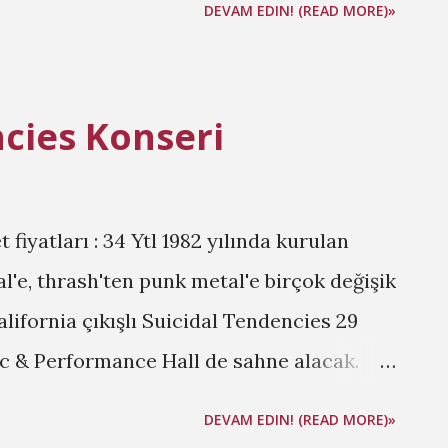
DEVAM EDIN! (READ MORE)»
cies Konseri
et fiyatları : 34 Ytl 1982 yılında kurulan
'e, thrash'ten punk metal'e birçok değişik
lifornia çıkışlı Suicidal Tendencies 29
ic & Performance Hall de sahne alacak.
esi Grup hakkında daha fazla bilgi ve
DEVAM EDIN! (READ MORE)»