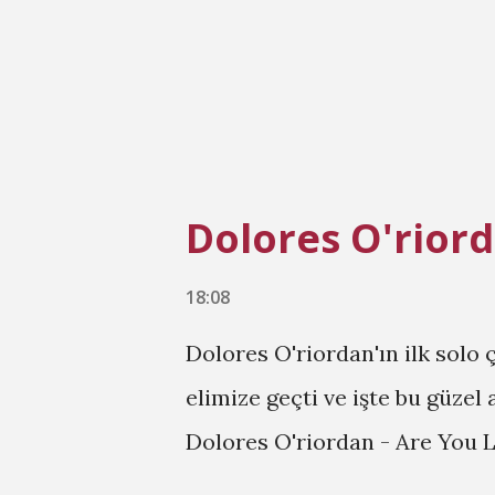
kalıyor, müzik notaları konuş
10. Sertab Erener - Goes To T
Dolores O'rior
18:08
Dolores O'riordan'ın ilk solo
elimize geçti ve işte bu güzel
Dolores O'riordan - Are You 