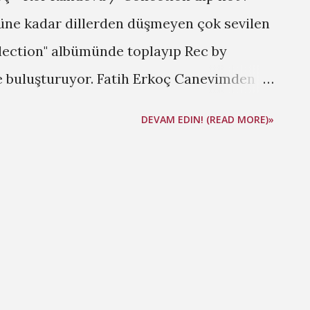
güne kadar dillerden düşmeyen çok sevilen
llection" albümünde toplayıp Rec by
le buluşturuyor. Fatih Erkoç Canevimden
a Yürüdüm dip not : . Ay`da Yürüdüm,
DEVAM EDIN! (READ MORE)»
n farklı, hoş, melodik, çeşitli kaynaklardan
büm. MP Inceleme Göksel - Yarabbi Şükür 3.
k Albüm 4. Ferhat Göçer - Yolun Açık Olsun
ent Ortaçgil & Teoman - Konser 7. Sagopa
atan Birşey 8. Kutsi - Aynı Şehirde Nefes
yko Cepkin - Tanışma Bitti Kelimelerin
... Hayko Cepkin deyince kelimeler etkisiz