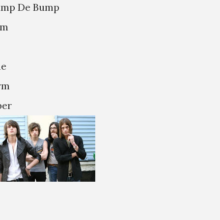
 Hump De Bump
sm
ne
orm
ber