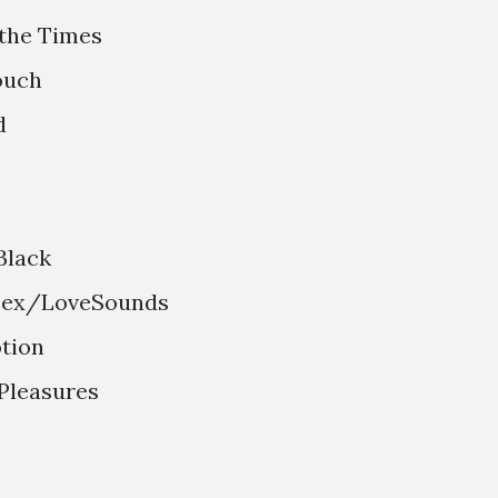
 the Times
ouch
d
Black
resex/LoveSounds
otion
 Pleasures