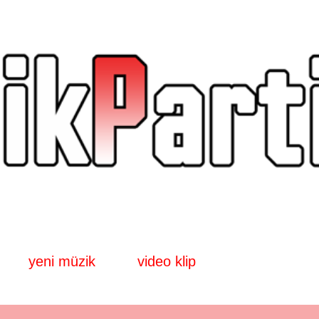
Ana içeriğe atla
yeni müzik
video klip