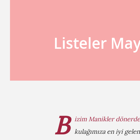
Listeler May
B
izim Manikler dönerde 
kulağımıza en iyi gele