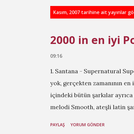
K
Kasım, 2007 tarihine ait yayınlar gö
a
y
2000 in en iyi 
ı
t
09:16
l
1. Santana - Supernatural Sup
a
yok, gerçekten zamanının en i
r
içindeki bütün şarkılar ayrıca
melodi Smooth, ateşli latin ş
Matthews'in o dinlendirici se
PAYLAŞ
YORUM GÖNDER
Life... Supernatural 90'larda