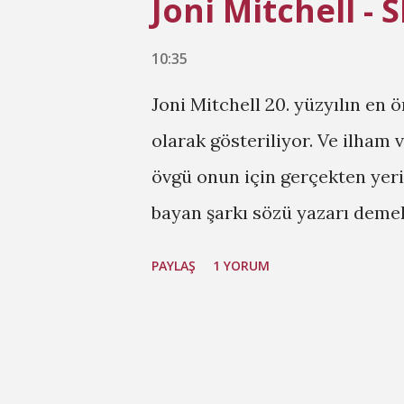
Joni Mitchell - 
10:35
Joni Mitchell 20. yüzyılın en 
olarak gösteriliyor. Ve ilham 
övgü onun için gerçekten yeri
bayan şarkı sözü yazarı demek
albümünün ne kadar güzel old
PAYLAŞ
1 YORUM
pazar gününde kendimi bu yaz
birşeyler dinleyerek sıcak bir
bir seçim olacaktır. Albümü e
sanatsal içerikle albüm kapağı