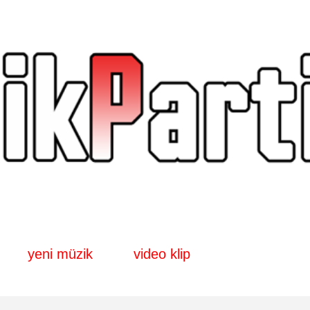
Ana içeriğe atla
yeni müzik
video klip