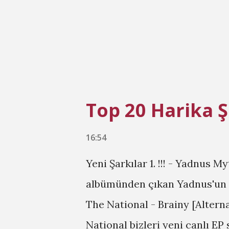
da türkiye'de sanata verilen 
Nazan Öncel - 7'n Bitirdin Yi
kaliteli ismi Nazan Öncel'in yeni
Top 20 Harika Ş
16:54
Yeni Şarkılar 1. !!! - Yadnus M
albümünden çıkan Yadnus'un yen
The National - Brainy [Altern
National bizleri yeni canlı EP