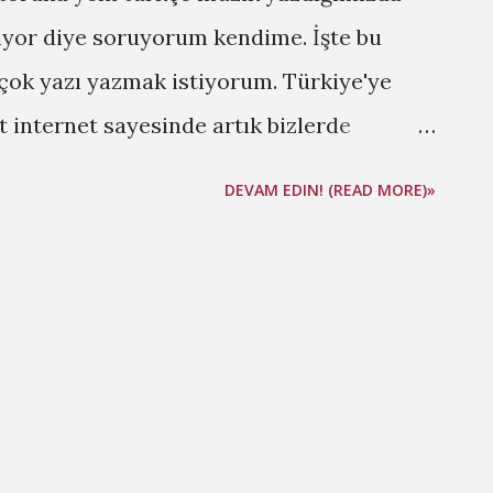
ıyor diye soruyorum kendime. İşte bu
ok yazı yazmak istiyorum. Türkiye'ye
t internet sayesinde artık bizlerde
 olabiliyoruz. Artık bizi basit türkçe
DEVAM EDIN! (READ MORE)»
 şarkıcılarla uyutamıyorlar, ve Türk
meraklı. Fakat her nasılsa hep önü
ları bir an için düşünmeyip listelediğimiz
. Emre Aydın - Git Türkçe gitarlı pop
 damgasını vuran isimlerden birisidir
 nice yetenekler var Emre Aydın gibi
erde sesini duyurmaya çalışan, fakat bu