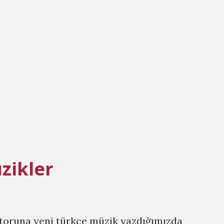
nlerken ay ışığında modern bir dans
ediyorsunuz. 2007 yılının en dinlendirici
ine, One Week Last Summer gibi süper bir
a da en vurucu Mitchell şarkısıyla yani If
 çevreyi korumak için varolan tutkusunu
.
zikler
toruna yeni türkçe müzik yazdığımızda