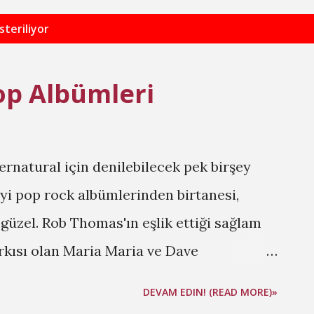
steriliyor
Pop Albümleri
ernatural için denilebilecek pek birşey
yi pop rock albümlerinden birtanesi,
 güzel. Rob Thomas'ın eşlik ettiği sağlam
arkısı olan Maria Maria ve Dave
siyle kulaklarımızı okşadığı Love of My
DEVAM EDIN! (READ MORE)»
n bu yana en iyi Santana albümü olarak