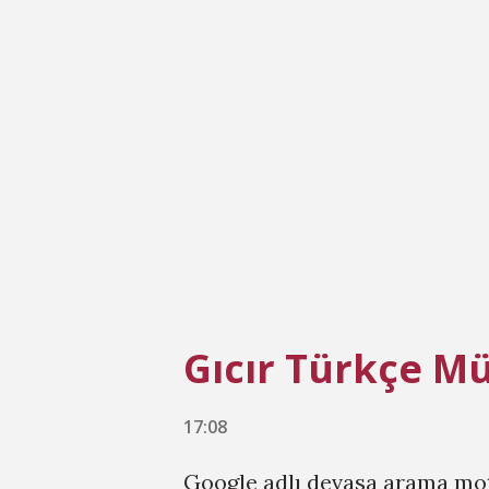
kapak değil. Çünkü albümü di
sergileniyormuş havasını hiss
kayıtlarından birisi olmuş Sh
şarkıyla açılan albüm, en iyi y
ile kapanıyor. Albüm Joni'nin
da içeriyor bir yandan. Tabi t..
Gıcır Türkçe Mü
17:08
Google adlı devasa arama mo