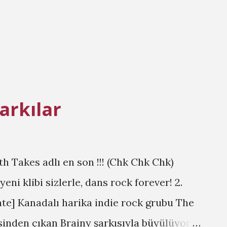
önemin az olmasından kaynaklanıyor. 2.
ne türkçe pop müziğin damar bir o kadar da
 klibi si...
arkılar
yth Takes adlı en son !!! (Chk Chk Chk)
i klibi sizlerle, dans rock forever! 2.
ate] Kanadalı harika indie rock grubu The
 sinden çıkan Brainy şarkısıyla büyülüyor.