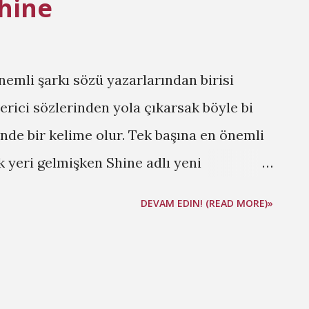
Shine
önemli şarkı sözü yazarlarından birisi
verici sözlerinden yola çıkarsak böyle bi
nde bir kelime olur. Tek başına en önemli
 yeri gelmişken Shine adlı yeni
uğunun da habercisi. Yoksa oturupta bir
DEVAM EDIN! (READ MORE)»
ı için yormazdım. İlle de modern
şeyler içmek isterseniz Shine oldukça iyi
linize aldığınız andan itibaren gözünüze o
 ilişiyor, ve bu gerçekten şişirme bir