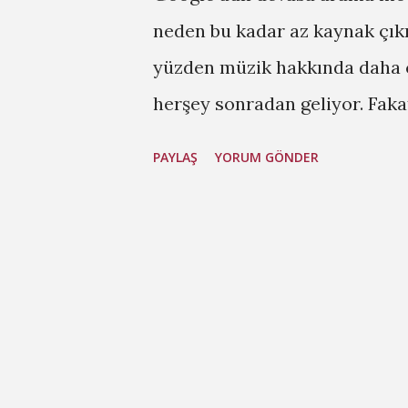
neden bu kadar az kaynak çık
yüzden müzik hakkında daha ç
herşey sonradan geliyor. Faka
dünyadan anlık olarak haberdar
PAYLAŞ
YORUM GÖNDER
müzik kanallarıyla ve hep aynı
insanı aslında öğrenmeye çok 
kesilmeye çalışılıyor. Siz bun
harika klipleri izleyedurun. 1
müziklerinde bence bu seneye
Emre Aydın. Biliyorum aslında
ortaya çıkamayan fakat biyerl