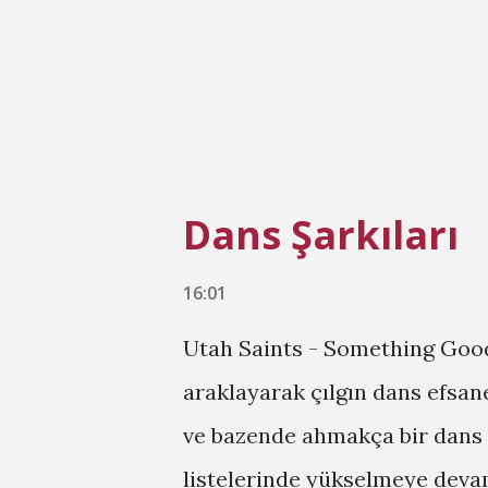
Piece Of Me ...
Dans Şarkıları
16:01
Utah Saints - Something Good
araklayarak çılgın dans efsan
ve bazende ahmakça bir dans 
listelerinde yükselmeye deva