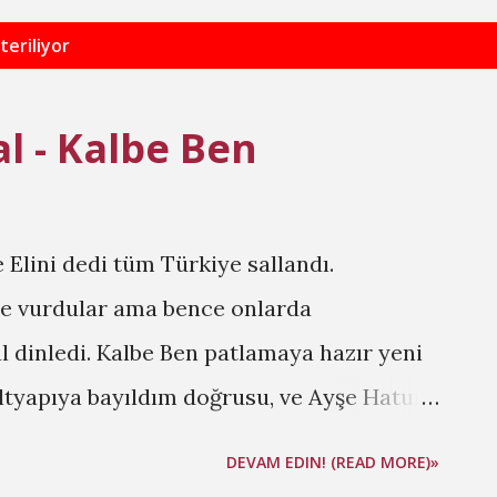
teriliyor
l - Kalbe Ben
Elini dedi tüm Türkiye sallandı.
re vurdular ama bence onlarda
dinledi. Kalbe Ben patlamaya hazır yeni
Altyapıya bayıldım doğrusu, ve Ayşe Hatun
oş geliyor. Ben artık aaa ben konservatuar
DEVAM EDIN! (READ MORE)»
irim, daha iyi söylerim gibi şeyler duymak