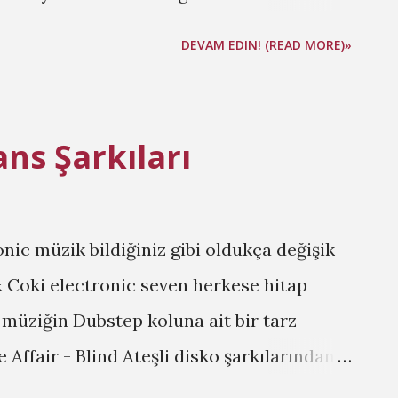
Addictive - Gonna Be Mine İngiltere asıllı
DEVAM EDIN! (READ MORE)»
artbroken adlı başarılı çalışmasını
lenceli bir dans şarkısı olan Gonna Be
m ediyor. Moby - Alice Moby müziğinin
ns Şarkıları
 birisi. Lafı dolandırmadan Video yu
onic müzik bildiğiniz gibi oldukça değişik
& Coki electronic seven herkese hitap
 müziğin Dubstep koluna ait bir tarz
 Affair - Blind Ateşli disko şarkılarından
ove Affair sizin için müzik yapıyor.