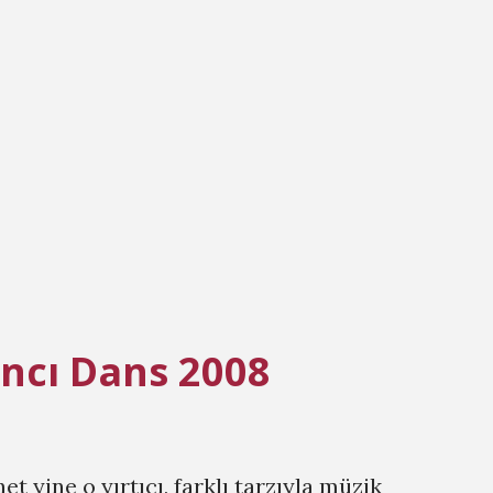
ini gördük. Önyargı iyi birşey değil, fakat
z. Farklılıkları bu ülkenin neşesi,
rabilirsek, herşey harika olacak gibi. Hiç
yko Cepkin - Melekler 10. Feridun
Türkçe Müzik Listeleri: Yerli Top 20 90
ancı Dans 2008
t yine o yırtıcı, farklı tarzıyla müzik