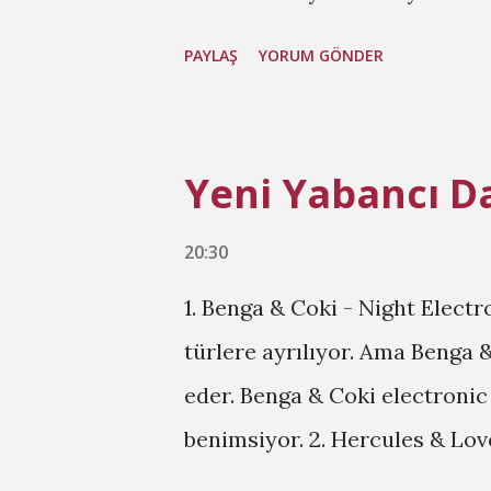
dans şarkısı oldu bile. T2 Ft. 
PAYLAŞ
YORUM GÖNDER
prodüktör T2 geçen senenin He
takiben oldukça melodik ve eğ
Mine ile dikkat çekmeye deva
Yeni Yabancı Da
hakkını veren ünlü isimlerden
paylaşayım.
20:30
1. Benga & Coki - Night Electr
türlere ayrılıyor. Ama Benga 
eder. Benga & Coki electronic
benimsiyor. 2. Hercules & Love
yana iseniz bence Hercules & L