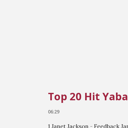
müziğinin dinleyicisi olabildiğ
uygulamada hepimiz önyargılıyı
zenginliği olarak görmeyi başa
Yok Deme Hit Çok Video 9. Ha
Düzagaç - Beni Birakma Diğer 
lar Türkçe Pop
Top 20 Hit Yab
06:29
1 Janet Jackson - Feedback Jane