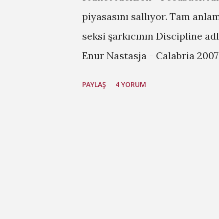
piyasasını sallıyor. Tam anlam
seksi şarkıcının Discipline ad
Enur Nastasja - Calabria 2007 
fakat genç şarkıcı Nastasja'nı
PAYLAŞ
4 YORUM
kazasında ölmesi üzücü oldu.
sene Rihanna albümünü öve ö
şarkı hit oldu. Umbrella sayıs
Stop the Music ise şu sıralar
gaz bir Rihanna şarkısı. Bekle
şarkılarla patlayacak! 4 Mary J
Think About It 6 Cascada - Wh