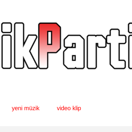
Ana içeriğe atla
yeni müzik
video klip