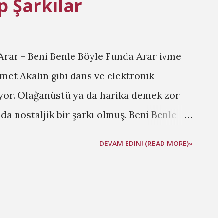
p Şarkılar
 Arar - Beni Benle Böyle Funda Arar ivme
et Akalın gibi dans ve elektronik
ıyor. Olağanüstü ya da harika demek zor
a nostaljik bir şarkı olmuş. Beni Benle
 Otlar Göksel kalitesine kalite katıp güzel
DEVAM EDIN! (READ MORE)»
or. [ Yabani Otlar Video ] 3. Sagopa
] 4. Demet Akalın - Mucize 5. Gülben
lgalandim da Duruldum 7. Hepsi - Sen Bir
me Hit Çok Ceza sayesinde Türkçe rap