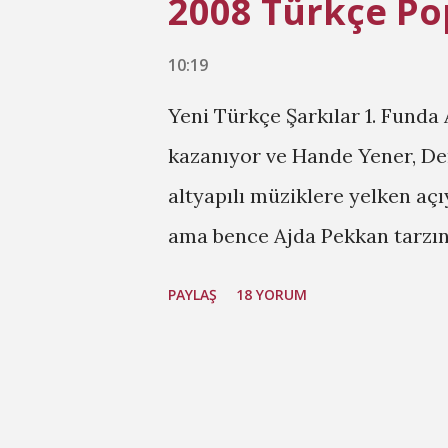
2008 Türkçe Po
10:19
Yeni Türkçe Şarkılar 1. Funda
kazanıyor ve Hande Yener, Dem
altyapılı müziklere yelken aç
ama bence Ajda Pekkan tarzınd
Böyle Video 2. Göksel - Yabani
PAYLAŞ
18 YORUM
şarkılar söylemeye devam ediy
Kajmer - Kendim Için [ Video 
Ergen - Süpriz 6. Gripin - Da
Tanesin 8. Ceza - Hiç Yok De