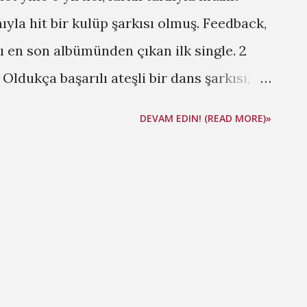
ıyla hit bir kulüp şarkısı olmuş. Feedback,
lı en son albümünden çıkan ilk single. 2
Oldukça başarılı ateşli bir dans şarkısı,
n Haziran 24 2007 tarihinde bir araba
DEVAM EDIN! (READ MORE)»
 3 Rihanna - Dont Stop the Music Geçen
ve bitiremedik ve albümden çıkan her
ız kişi tarafından tekrar yorumlandı. Dont
 çoğu mekanda duyabileceğiniz hareketli,
yip görelim bu kız daha nasıl güzel
 Blige - Just Fine 5 Ida Corr - Let Me
at Hurts the Most 7 Britney Spears -