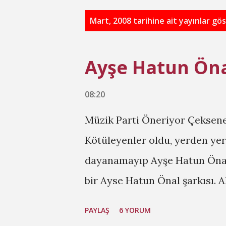
K
Mart, 2008 tarihine ait yayınlar gös
a
y
Ayşe Hatun Öna
ı
t
08:20
l
Müzik Parti Öneriyor Çeksene 
a
Kötüleyenler oldu, yerden ye
r
dayanamayıp Ayşe Hatun Önal 
bir Ayse Hatun Önal şarkısı. 
Önal'ın sesi kulağa oldukça h
PAYLAŞ
6 YORUM
eğitimi aldım ben daha iyi bil