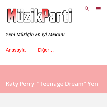
Ana içeriğe atla
Yeni Müziğin En İyi Mekanı
Anasayfa
Diğer…
Katy Perry: "Teenage Dream" Yeni