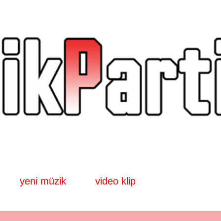
Ana içeriğe atla
yeni müzik
video klip