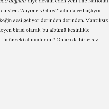
eti değilim
' diye devam eden yeni The National
n cinsten. "Anyone's Ghost" adında ve başlıyor
erkeğin sesi geliyor derinden derinden. Mantıksız
nleyen birisi olarak, bu albümü kesinlikle
 Ha önceki albümler mi? Onları da biraz siz