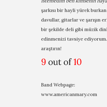
istemedim ben kimsenin hayal
şarkısı bir hayli yürek burka
davullar, gitarlar ve şarışın 
bir şekilde deli gibi müzik di
edinmenizi tavsiye ediyorum.
araştırın!
9
out of
10
Band Webpage:
www.americanmary.com