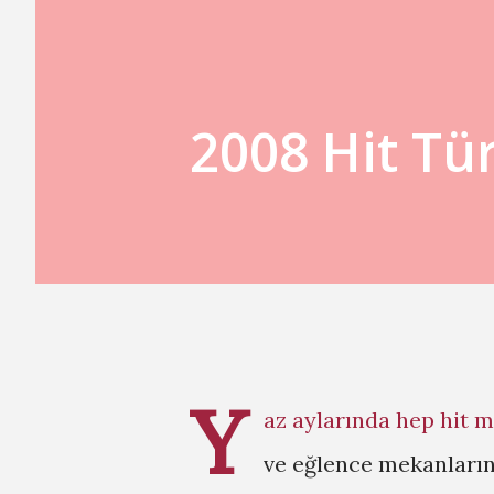
2008 Hit Tür
Y
az aylarında hep hit mü
ve eğlence mekanları