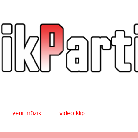
Ana içeriğe atla
yeni müzik
video klip