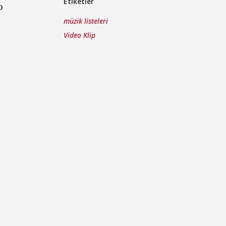
Etiketler
p
müzik listeleri
Video Klip