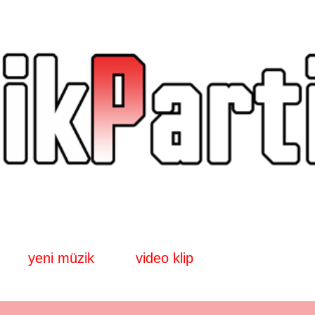
Ana içeriğe atla
yeni müzik
video klip