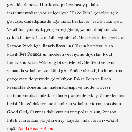
genelde deneysel bir konsept benimseyip daha
instrumentalist yapılar içeriyor. "Take Pills" genelde açık
görüşlü, dinlediğinizde ağzınızda keskin bir tad bırakmıyor.
Ve albüm, yumuşak geçişler eşliğinde, yalnız olduğunuzda
çok daha fazla haz alabileceğiniz büyüleyici ritimler içeriyor.
Person Pitch için,
Beach Boys
un 60ların bombası olan
klasik
Pet Sounds
un modern versiyonu diyorlar. Noah
Lennox ın Brian Wilson gibi sesiyle büyülediğini ve aynı
zamanda vokal benzerliğini göz önüne alırsak, bu benzetme
gerçekten de yerinde gözüküyor. Fakat Person Pitch
kesinlikle döneminin maden kaynağı ve modern ötesi
instrumentalist müzik türünde gösterilecek iyi örneklerden
birisi. "Bros" daki cenneti andıran vokal performansı olsun,
Good Girl/Carrots daki vurucu tempolar olsun, Person
Pitch tam anlamıyla yılın en iyi kayıtlarından birisi.--
Bulut
mp3
:
Panda Bear - Bros