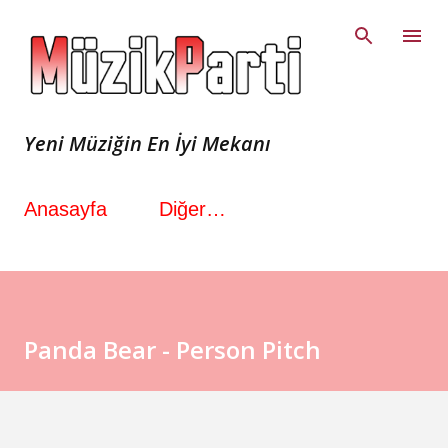
Ana içeriğe atla
Yeni Müziğin En İyi Mekanı
Anasayfa
Diğer…
Panda Bear - Person Pitch