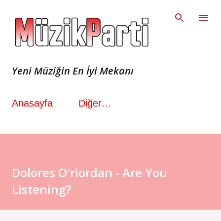
Ana içeriğe atla
Yeni Müziğin En İyi Mekanı
Anasayfa
Diğer…
Dolores O'riordan - Are You
Listening?