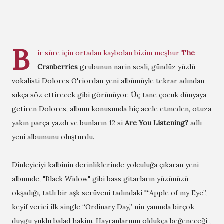
B
ir süre için ortadan kaybolan bizim meşhur
The
Cranberries
grubunun narin sesli, gündüz yüzlü
vokalisti Dolores O'riordan yeni albümüyle tekrar adından
sıkça söz ettirecek gibi görünüyor. Üç tane çocuk dünyaya
getiren Dolores, album konusunda hiç acele etmeden, otuza
yakın parça yazdı ve bunların 12 si
Are
You Listening?
adlı
yeni albumunu oluşturdu.
Dinleyiciyi kalbinin derinliklerinde yolculuğa çıkaran yeni
albumde, "Black Widow" gibi bass gitarların yüzünüzü
okşadığı, tatlı bir aşk serüveni tadındaki "“Apple of my Eye”,
keyif verici ilk single “Ordinary Day,” nin yanında birçok
duygu yuklu balad hakim. Hayranlarının oldukça beğeneceği ,