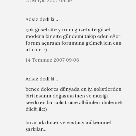
25 Mayıs 2007 09:59
Adsız dedi ki…
çok güsel site yorum güzel site güsel
modern bir site gündemi takip eden eğer
forum açarsan forumuna gelmek icin can
atarım. :)
14 Temmuz 2007 09:08
Adsız dedi ki…
bence dolores dünyada en iyi solistlerden
biri insanın doğasına inen ve müziği
sevdiren bir solist nice albümleri dinlemek
dileği ile:)
bu arada loser ve ecstasy mükemmel
şarkılar....