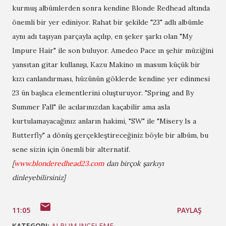
kurmuş albümlerden sonra kendine Blonde Redhead altında
önemli bir yer ediniyor. Rahat bir şekilde "23" adlı albümle
aynı adı taşıyan parçayla açılıp, en şeker şarkı olan "My
Impure Hair" ile son buluyor. Amedeo Pace ın şehir müziğini
yansıtan gitar kullanışı, Kazu Makino ın masum küçük bir
kızı canlandırması, hüzünün göklerde kendine yer edinmesi
23 ün başlıca elementlerini oluşturuyor. "Spring and By
Summer Fall" ile acılarınızdan kaçabilir ama asla
kurtulamayacağınız anların hakimi, "SW" ile "Misery Is a
Butterfly" a dönüş gerçekleştireceğiniz böyle bir albüm, bu
sene sizin için önemli bir alternatif.
[
www.blonderedhead23.com
dan birçok şarkıyı
dinleyebilirsiniz]
11:05
PAYLAŞ
KATEGORI:
ALBUM INCELEME