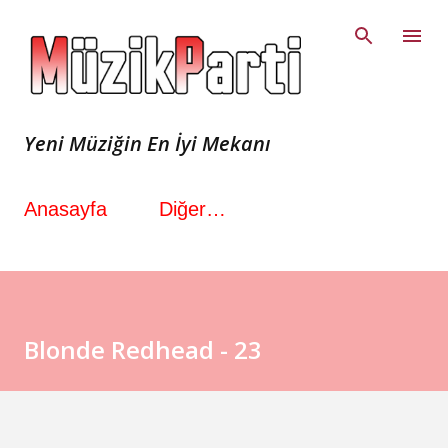
Ana içeriğe atla
Yeni Müziğin En İyi Mekanı
Anasayfa
Diğer…
Blonde Redhead - 23