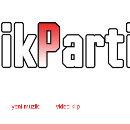
Ana içeriğe atla
yeni müzik
video klip