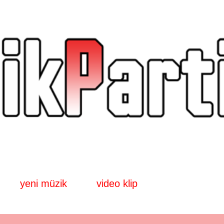
Ana içeriğe atla
yeni müzik
video klip