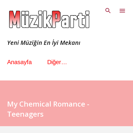
Ana içeriğe atla
Yeni Müziğin En İyi Mekanı
Anasayfa
Diğer…
My Chemical Romance -
Teenagers