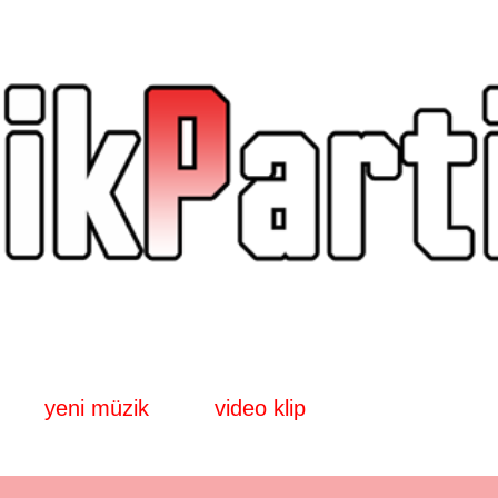
Ana içeriğe atla
yeni müzik
video klip