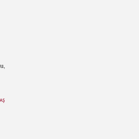
u,
AŞ