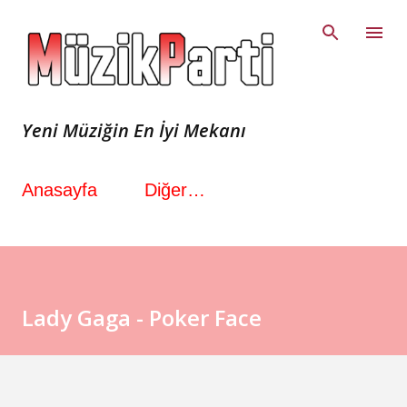
Ana içeriğe atla
Yeni Müziğin En İyi Mekanı
Anasayfa
Diğer…
Lady Gaga - Poker Face